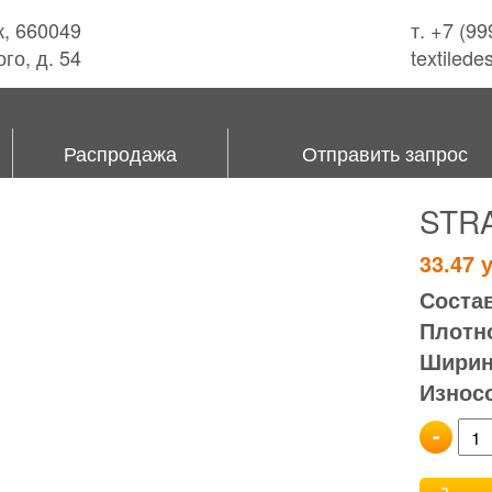
к, 660049
т. +7 (9
го, д. 54
textiled
Распродажа
Отправить запрос
STR
33.47
у
Состав
Плотно
Ширина
Износ
-