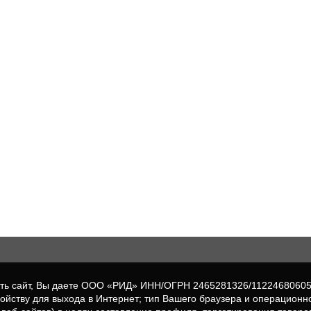
вать сайт, Вы даете ООО «РИД» ИНН/ОГРН 2465281326/1122468060
ройству для выхода в Интернет; тип Вашего браузера и операционн