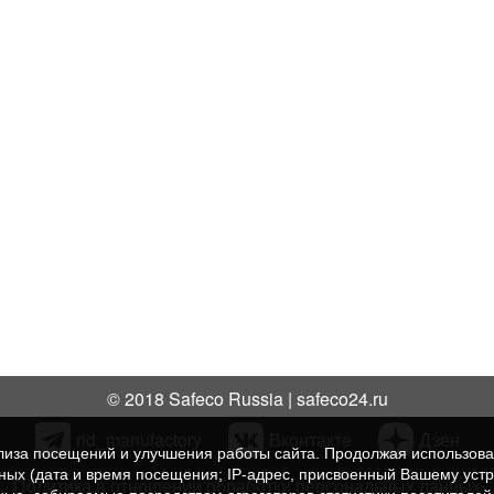
© 2018 Safeco Russia | safeco24.ru
rid_manufactory
Вконтакте
Дзен
нализа посещений и улучшения работы сайта. Продолжая использо
нных (дата и время посещения; IP-адрес, присвоенный Вашему уст
Политика в отношении обработки персональных данных