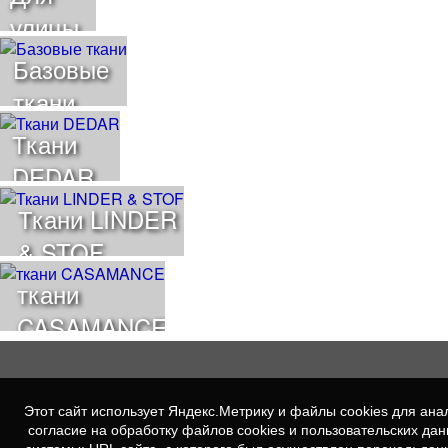
улицы
Базовые
ткани
Ткани
DEDAR
Ткани LINDER
& STOF
ткани
CASAMANCE
Этот сайт использует Яндекс.Метрику и файлы cookies для а
согласие на обработку файлов cookies и пользовательских да