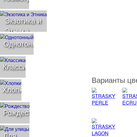
Экзотика и
Этника
Однотонный
Классика
Варианты цв
Хлопки
Рождество
Для