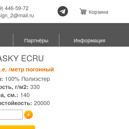
99) 446-59-72
Корзина
esign_2@mail.ru
Партнёры
Информация
ASKY ECRU
.е.
/метр погонный
:
100% Полиэстер
сть, г/м2:
330
, см.:
140
остойкость:
20000
+