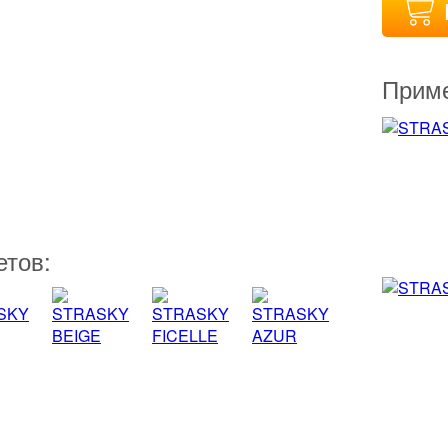
Приме
етов: