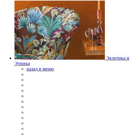
Экзотика и
Этника
назад в меню