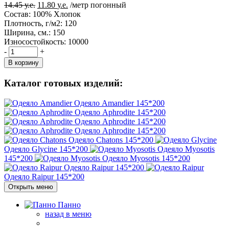
Первоначальная
Текущая
14.45
у.е.
11.80
у.е.
/метр погонный
цена
цена:
Состав:
100% Хлопок
составляла
11.80 у.е..
Плотность, г/м2:
120
14.45 у.е..
Ширина, см.:
150
Износостойкость:
10000
-
+
В корзину
Каталог готовых изделий:
Одеяло Amandier
145*200
Одеяло Aphrodite
145*200
Одеяло Aphrodite
145*200
Одеяло Aphrodite
145*200
Одеяло Chatons
145*200
Одеяло Glycine
145*200
Одеяло Myosotis
145*200
Одеяло Myosotis
145*200
Одеяло Raipur
145*200
Одеяло Raipur
145*200
Открыть меню
Панно
назад в меню