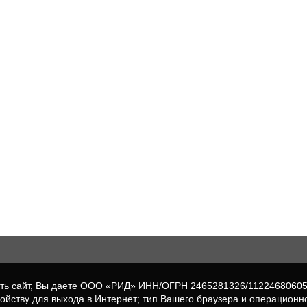
вать сайт, Вы даете ООО «РИД» ИНН/ОГРН 2465281326/1122468060
ройству для выхода в Интернет; тип Вашего браузера и операционн