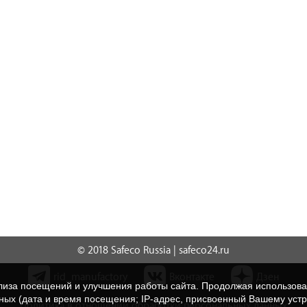
© 2018 Safeco Russia | safeco24.ru
rid_manufactory
Вконтакте
Дзен
нализа посещений и улучшения работы сайта. Продолжая использо
нных (дата и время посещения; IP-адрес, присвоенный Вашему уст
Политика в отношении обработки персональных данных