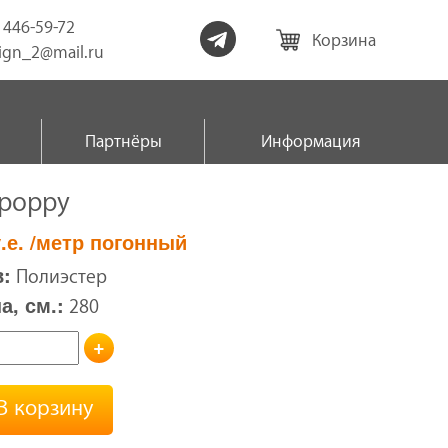
) 446-59-72
Корзина
sign_2@mail.ru
Партнёры
Информация
 poppy
.е.
/метр погонный
:
Полиэстер
, см.:
280
+
В корзину