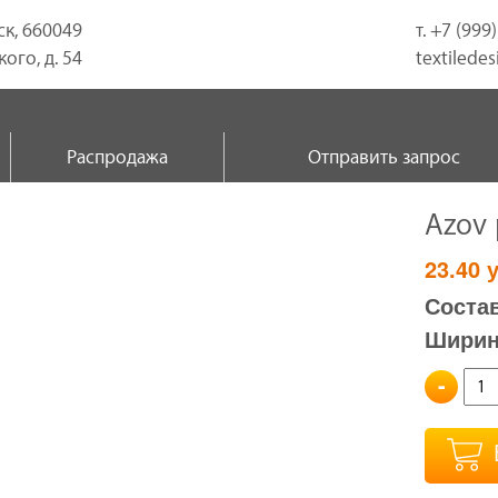
ск, 660049
т. +7 (999
ого, д. 54
textilede
Распродажа
Отправить запрос
Azov
23.40
у
Состав
Ширина
-