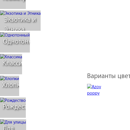
Экзотика и
Этника
Однотонный
Классика
Варианты цвет
Хлопки
Рождество
Для