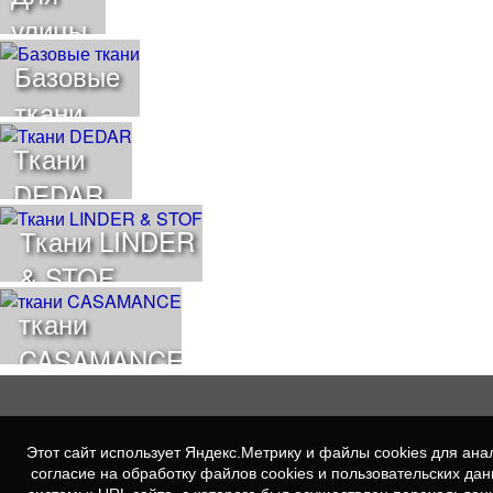
улицы
Базовые
ткани
Ткани
DEDAR
Ткани LINDER
& STOF
ткани
CASAMANCE
Этот сайт использует Яндекс.Метрику и файлы cookies для а
согласие на обработку файлов cookies и пользовательских да