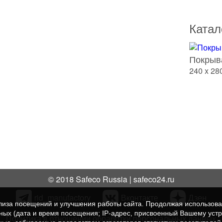
Катал
Покрыв
240 x 28
© 2018 Safeco Russia | safeco24.ru
rid_manufactory
Вконтакте
Дзен
нализа посещений и улучшения работы сайта. Продолжая использо
нных (дата и время посещения; IP-адрес, присвоенный Вашему уст
Политика в отношении обработки персональных данных