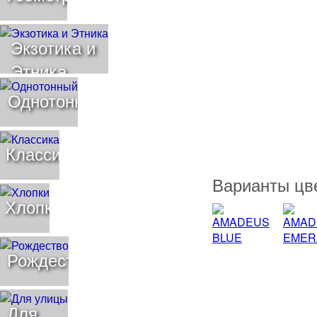
Экзотика и
Этника
Однотонный
Классика
Варианты цв
Хлопки
Рождество
Для