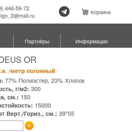
99) 446-59-72
Корзина
esign_2@mail.ru
Партнёры
Информация
DEUS OR
.е.
/метр погонный
:
77% Полиэстер, 23% Хлопок
сть, г/м2:
300
, см.:
150
остойкость:
15000
т Верт./Гориз., см.:
39*55
+