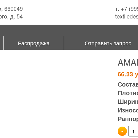
к, 660049
т. +7 (9
го, д. 54
textiled
Распродажа
Отправить запрос
AMA
66.33
у
Состав
Плотно
Ширина
Износ
Раппор
-