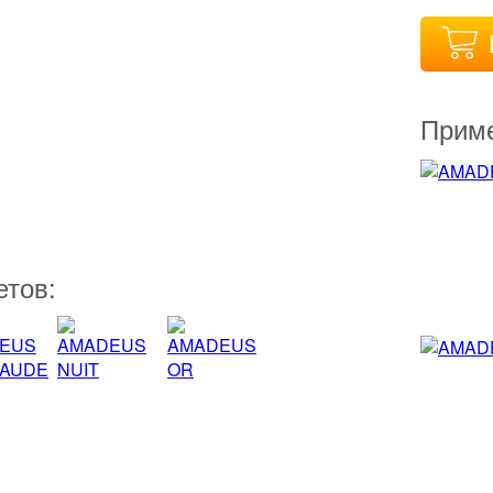
Приме
етов: