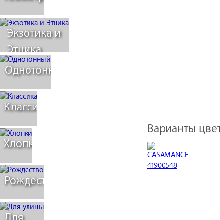
Экзотика и
Этника
Однотонный
Классика
Варианты цвет
Хлопки
Рождество
Для