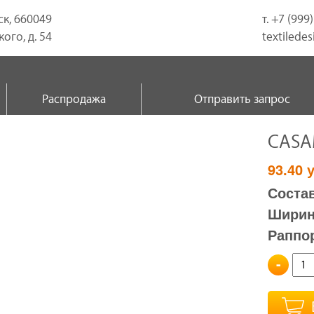
ск, 660049
т. +7 (999
ого, д. 54
textilede
Распродажа
Отправить запрос
CASA
93.40
у
Состав
Ширина
Раппо
-