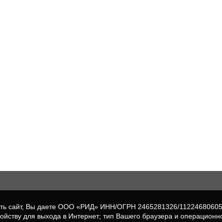
вать сайт, Вы даете ООО «РИД» ИНН/ОГРН 2465281326/1122468060
ройству для выхода в Интернет; тип Вашего браузера и операционн