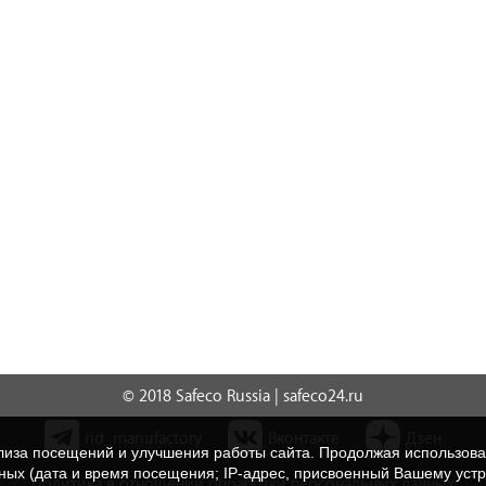
© 2018 Safeco Russia | safeco24.ru
rid_manufactory
Вконтакте
Дзен
нализа посещений и улучшения работы сайта. Продолжая использо
нных (дата и время посещения; IP-адрес, присвоенный Вашему уст
Политика в отношении обработки персональных данных