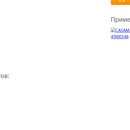
Приме
ов: