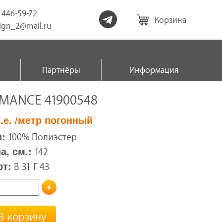
) 446-59-72
Корзина
sign_2@mail.ru
Партнёры
Информация
MANCE 41900548
.е.
/метр погонный
:
100% Полиэстер
, см.:
142
рт:
В 31 Г 43
+
В корзину