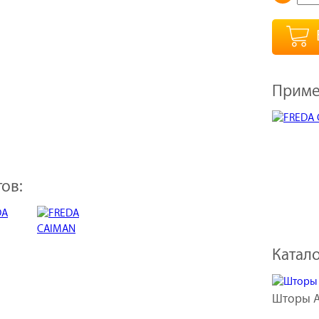
Приме
ов:
Катало
Шторы A