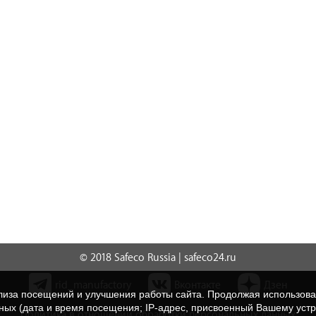
© 2018 Safeco Russia | safeco24.ru
rid_manufactory
Вконтакте
Дзен
нализа посещений и улучшения работы сайта. Продолжая использо
нных (дата и время посещения; IP-адрес, присвоенный Вашему уст
Политика в отношении обработки персональных данных