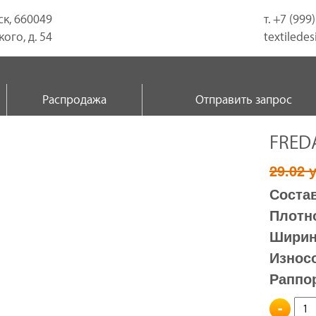
ск, 660049
т. +7 (999
ого, д. 54
textilede
Распродажа
Отправить запрос
FRED
29.02
у
Состав
Плотно
Ширина
Износ
Раппо
-