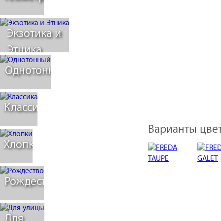
Экзотика и
Этника
Однотонный
Классика
Варианты цвет
Хлопки
Рождество
Для