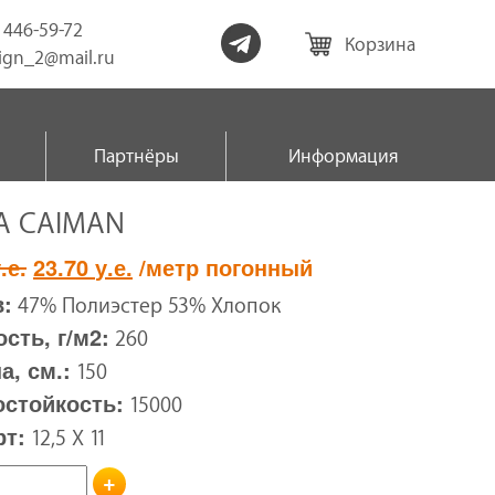
) 446-59-72
Корзина
sign_2@mail.ru
Партнёры
Информация
A CAIMAN
Первоначальная
Текущая
.е.
23.70
у.е.
/метр погонный
цена
цена:
:
47% Полиэстер 53% Хлопок
составляла
23.70 у.е..
сть, г/м2:
260
29.02 у.е..
, см.:
150
остойкость:
15000
рт:
12,5 Х 11
+