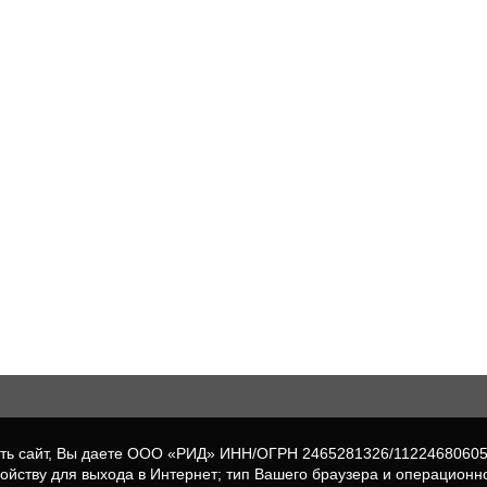
вать сайт, Вы даете ООО «РИД» ИНН/ОГРН 2465281326/1122468060
ройству для выхода в Интернет; тип Вашего браузера и операционн