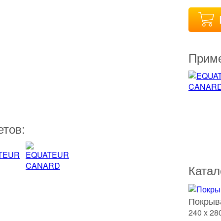
Приме
етов:
Катал
Покрыв
240 x 28