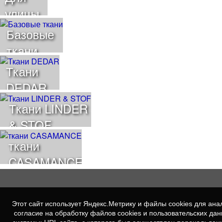
улицы
Базовые
ткани
Ткани
DEDAR
Ткани LINDER
& STOF
ткани
CASAMANCE
Этот сайт использует Яндекс.Метрику и файлы cookies для а
согласие на обработку файлов cookies и пользовательских да