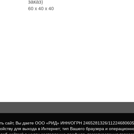
заказ)
60 x 40 x 40
вать сайт, Вы даете ООО «РИД» ИНН/ОГРН 2465281326/1122468060
ройству для выхода в Интернет; тип Вашего браузера и операционн