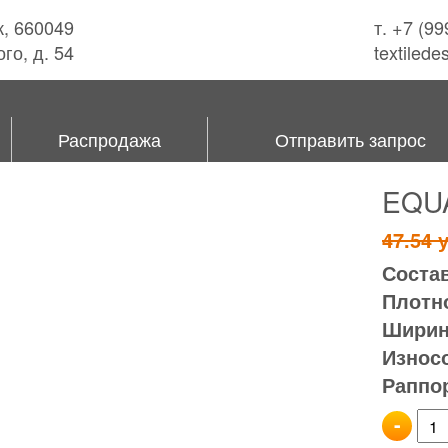
к, 660049
т. +7 (9
го, д. 54
textiled
Распродажа
Отправить запрос
EQU
47.54
у
Состав
Плотно
Ширина
Износ
Раппор
-