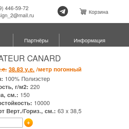
99) 446-59-72
Корзина
esign_2@mail.ru
Партнёры
Информация
ATEUR CANARD
Первоначальная
Текущая
.е.
38.83
у.е.
/метр погонный
цена
цена:
:
100% Полиэстер
составляла
38.83 у.е..
сть, г/м2:
220
47.54 у.е..
, см.:
150
остойкость:
10000
т Верт./Гориз., см.:
63 x 38,5
+