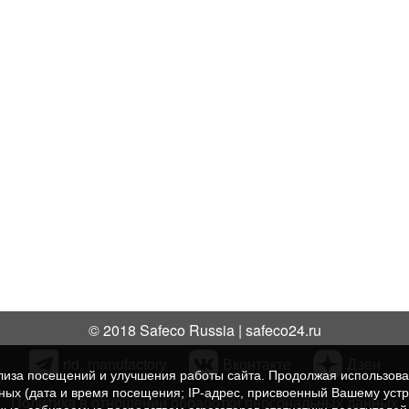
© 2018 Safeco Russia | safeco24.ru
rid_manufactory
Вконтакте
Дзен
нализа посещений и улучшения работы сайта. Продолжая использо
нных (дата и время посещения; IP-адрес, присвоенный Вашему уст
Политика в отношении обработки персональных данных