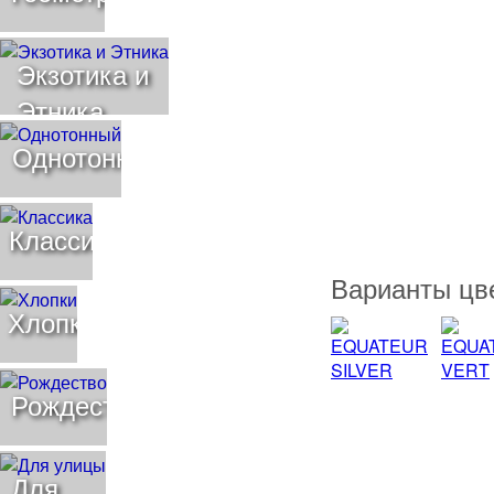
Экзотика и
Этника
Однотонный
Классика
Варианты цв
Хлопки
Рождество
Для