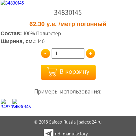
34830145
62.30
у.е.
/метр погонный
Состав:
100% Полиэстер
Ширина, см.:
140
-
+
В корзину
Примеры использования:
© 2018 Safeco Russia | safeco24.ru
rid_manufactory