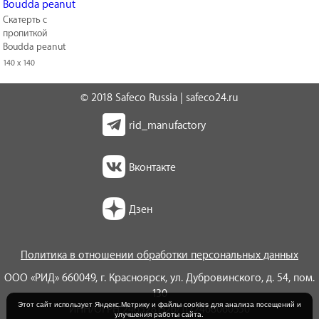
Скатерть с
пропиткой
Boudda peanut
140 x 140
© 2018 Safeco Russia | safeco24.ru
rid_manufactory
Вконтакте
Дзен
Политика в отношении обработки персональных данных
ООО «РИД» 660049, г. Красноярск, ул. Дубровинского, д. 54, пом.
130
Этот сайт использует Яндекс.Метрику и файлы cookies для анализа посещений и
ИНН/ОГРН 2465281326/1122468060550
улучшения работы сайта.