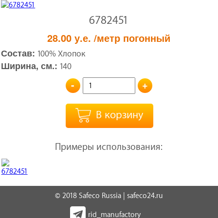
6782451
28.00
у.е.
/метр погонный
Состав:
100% Хлопок
Ширина, см.:
140
-
+
В корзину
Примеры использования:
© 2018 Safeco Russia | safeco24.ru
rid_manufactory