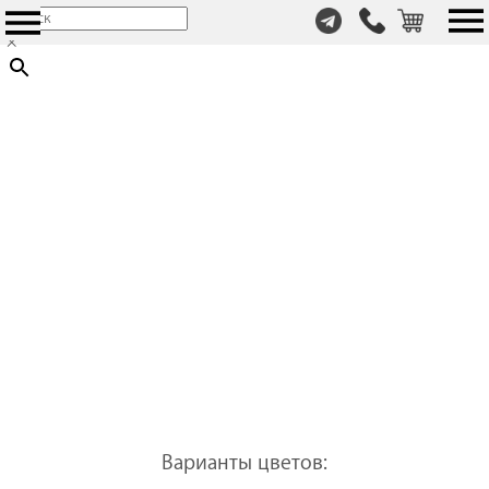
т.
×
+7
(999)
446-
59-
72
Варианты цветов: