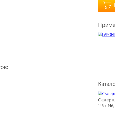
Приме
ов:
Катало
Скатерть
146 x 146,