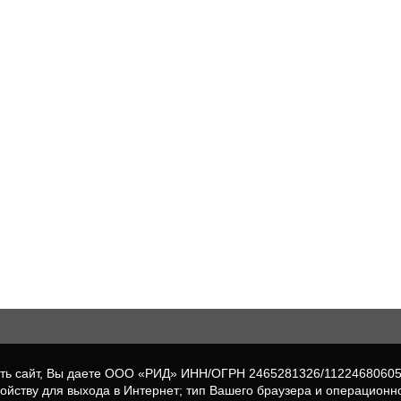
вать сайт, Вы даете ООО «РИД» ИНН/ОГРН 2465281326/1122468060
ройству для выхода в Интернет; тип Вашего браузера и операционн