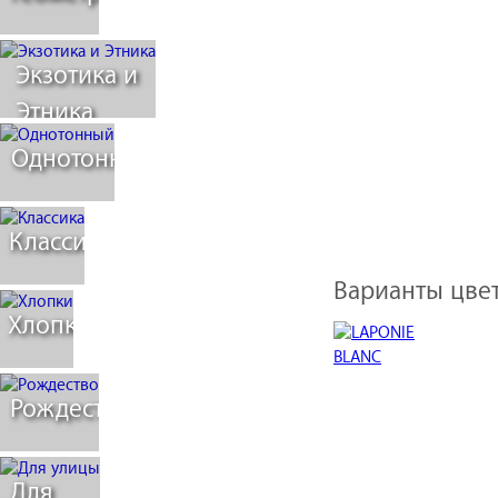
Экзотика и
Этника
Однотонный
Классика
Варианты цвет
Хлопки
Рождество
Для