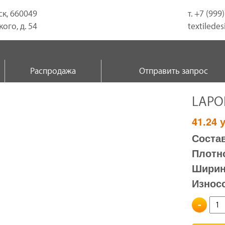
ск, 660049
т. +7 (999
ого, д. 54
textilede
Распродажа
Отправить запрос
LAPO
41.24
у
Состав
Плотно
Ширина
Износ
-