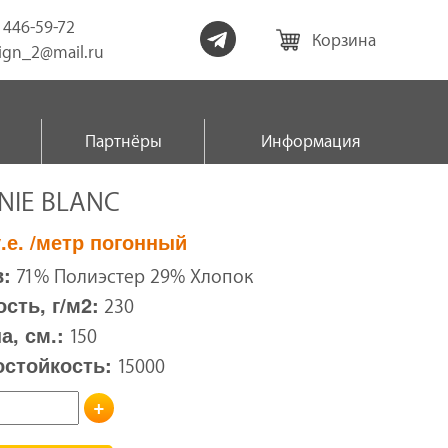
) 446-59-72
Корзина
sign_2@mail.ru
Партнёры
Информация
NIE BLANC
.е.
/метр погонный
:
71% Полиэстер 29% Хлопок
сть, г/м2:
230
, см.:
150
остойкость:
15000
+