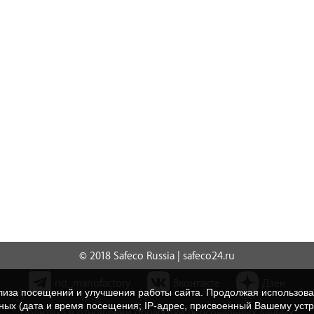
© 2018 Safeco Russia | safeco24.ru
rid_manufactory
Вконтакте
Дзен
нализа посещений и улучшения работы сайта. Продолжая использо
нных (дата и время посещения; IP-адрес, присвоенный Вашему уст
Политика в отношении обработки персональных данных