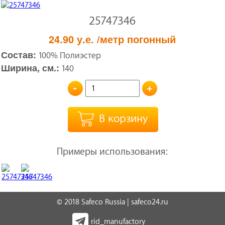
25747346
24.90
у.е.
/метр погонный
Состав:
100% Полиэстер
Ширина, см.:
140
-
+
В корзину
Примеры использования:
© 2018 Safeco Russia | safeco24.ru
rid_manufactory