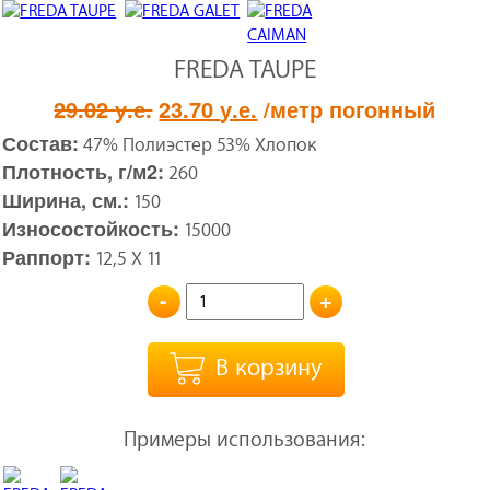
FREDA TAUPE
Первоначальная
Текущая
29.02
у.е.
23.70
у.е.
/метр погонный
цена
цена:
Состав:
47% Полиэстер 53% Хлопок
составляла
23.70 у.е..
Плотность, г/м2:
260
29.02 у.е..
Ширина, см.:
150
Износостойкость:
15000
Раппорт:
12,5 Х 11
-
+
В корзину
Примеры использования: