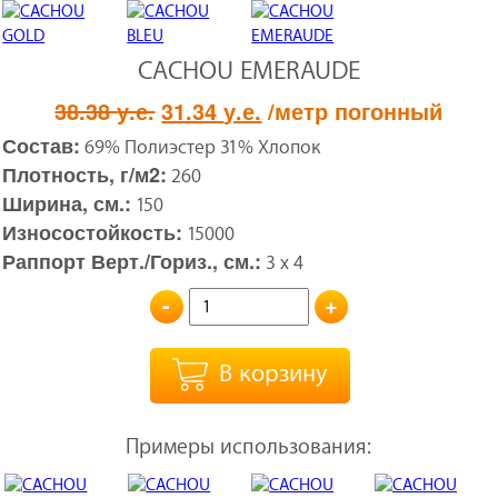
CACHOU EMERAUDE
Первоначальная
Текущая
38.38
у.е.
31.34
у.е.
/метр погонный
цена
цена:
Состав:
69% Полиэстер 31% Хлопок
составляла
31.34 у.е..
Плотность, г/м2:
260
38.38 у.е..
Ширина, см.:
150
Износостойкость:
15000
Раппорт Верт./Гориз., см.:
3 x 4
-
+
В корзину
Примеры использования: