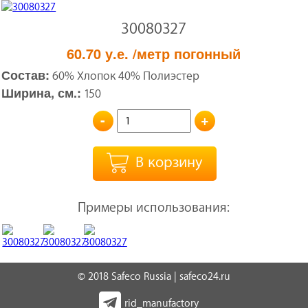
30080327
60.70
у.е.
/метр погонный
Состав:
60% Хлопок 40% Полиэстер
Ширина, см.:
150
-
+
В корзину
Примеры использования:
© 2018 Safeco Russia | safeco24.ru
rid_manufactory