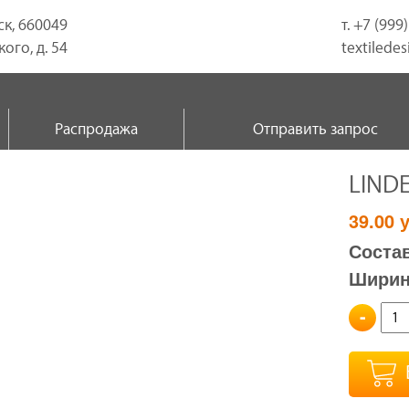
ск, 660049
т. +7 (999
ого, д. 54
textilede
Распродажа
Отправить запрос
LINDE
39.00
у
Состав
Ширина
-