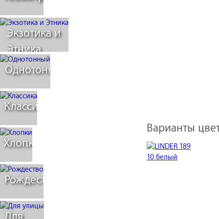
Экзотика и
Этника
Однотонный
Классика
Варианты цвет
Хлопки
Рождество
Для