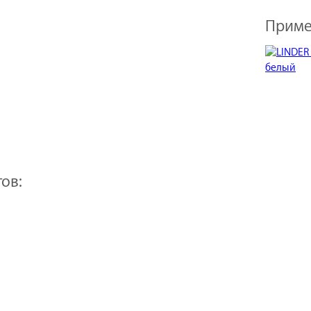
Приме
ов: