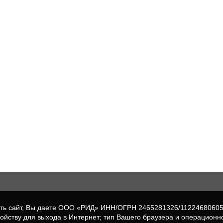
вать сайт, Вы даете ООО «РИД» ИНН/ОГРН 2465281326/1122468060
ройству для выхода в Интернет; тип Вашего браузера и операционн