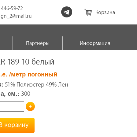
) 446-59-72
Корзина
sign_2@mail.ru
Партнёры
Информация
R 189 10 белый
.е.
/метр погонный
:
51% Полиэстер 49% Лен
, см.:
300
+
В корзину