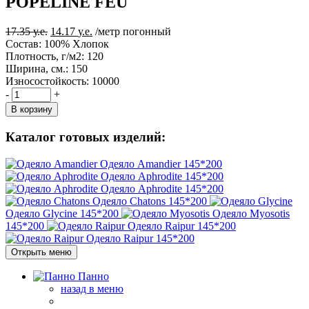
POPELINE FEU
Первоначальная
Текущая
17.35
у.е.
14.17
у.е.
/метр погонный
цена
цена:
Состав:
100% Хлопок
составляла
14.17 у.е..
Плотность, г/м2:
120
17.35 у.е..
Ширина, см.:
150
Износостойкость:
10000
-
+
В корзину
Каталог готовых изделий:
Одеяло Amandier
145*200
Одеяло Aphrodite
145*200
Одеяло Aphrodite
145*200
Одеяло Chatons
145*200
Одеяло Glycine
145*200
Одеяло Myosotis
145*200
Одеяло Raipur
145*200
Одеяло Raipur
145*200
Открыть меню
Панно
назад в меню