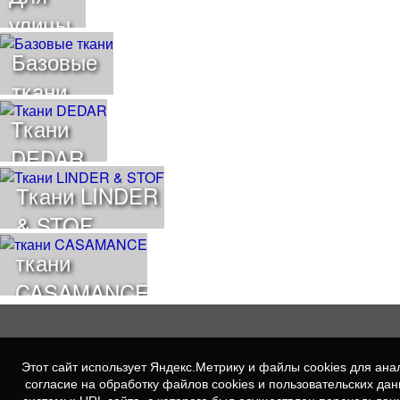
улицы
Базовые
ткани
Ткани
DEDAR
Ткани LINDER
& STOF
ткани
CASAMANCE
Этот сайт использует Яндекс.Метрику и файлы cookies для а
согласие на обработку файлов cookies и пользовательских да