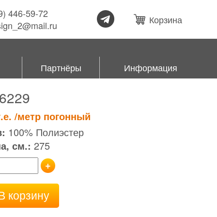
99) 446-59-72
Корзина
esign_2@mail.ru
Партнёры
Информация
6229
.е.
/метр погонный
:
100% Полиэстер
, см.:
275
+
В корзину