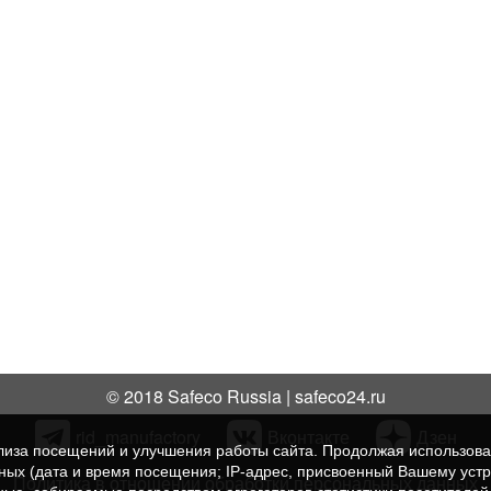
© 2018 Safeco Russia | safeco24.ru
rid_manufactory
Вконтакте
Дзен
нализа посещений и улучшения работы сайта. Продолжая использо
нных (дата и время посещения; IP-адрес, присвоенный Вашему уст
Политика в отношении обработки персональных данных