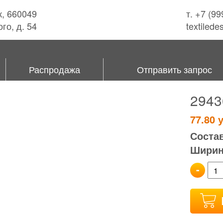
к, 660049
т. +7 (9
го, д. 54
textiled
Распродажа
Отправить запрос
2943
77.80
у
Состав
Ширина
-