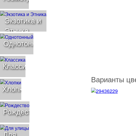
Экзотика и
Этника
Однотонный
Классика
Варианты цв
Хлопки
Рождество
Для