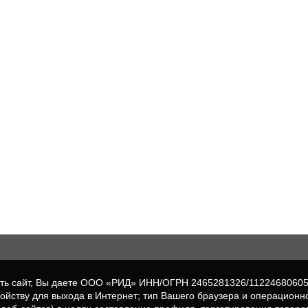
вать сайт, Вы даете ООО «РИД» ИНН/ОГРН 2465281326/1122468060
ройству для выхода в Интернет; тип Вашего браузера и операционн