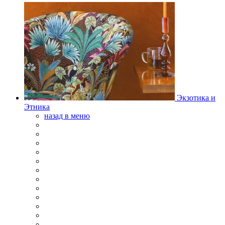
Экзотика и
Этника
назад в меню