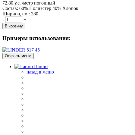
72.80
у.е.
/метр погонный
Состав:
60% Полиэстер 40% Хлопок
Ширина, см.:
280
-
+
В корзину
Примеры использования:
Открыть меню
Панно
назад в меню