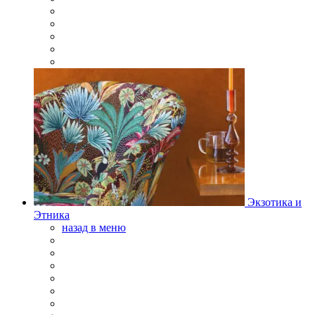
Экзотика и
Этника
назад в меню