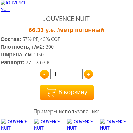
JOUVENCE NUIT
66.33
у.е.
/метр погонный
Состав:
57% PE, 43% COT
Плотность, г/м2:
300
Ширина, см.:
150
Раппорт:
77 Г X 63 В
-
+
В корзину
Примеры использования: