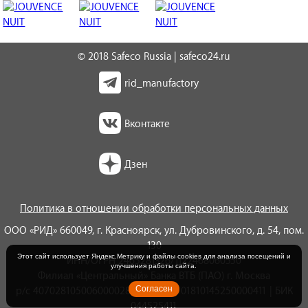
© 2018 Safeco Russia | safeco24.ru
rid_manufactory
Вконтакте
Дзен
Политика в отношении обработки персональных данных
ООО «РИД» 660049, г. Красноярск, ул. Дубровинского, д. 54, пом.
130
Этот сайт использует Яндекс.Метрику и файлы cookies для анализа посещений и
ИНН/ОГРН 2465281326/1122468060550
улучшения работы сайта.
Филиал «Центральный» Банка ВТБ (ПАО) г. Москва
Согласен
р/с 40702810500600002852 | к/с 30101810145250000411 | БИК
044525411