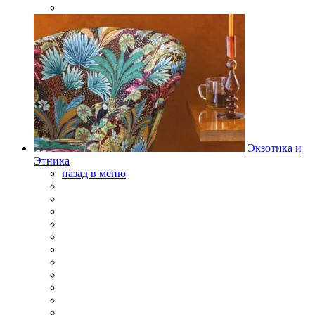
Экзотика и
Этника
назад в меню