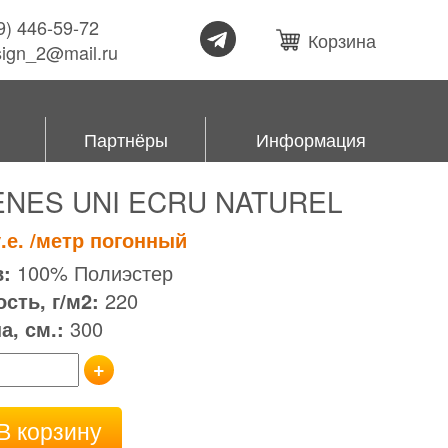
99) 446-59-72
Корзина
esign_2@mail.ru
Партнёры
Информация
ENES UNI ECRU NATUREL
.е.
/метр погонный
:
100% Полиэстер
сть, г/м2:
220
, см.:
300
+
В корзину