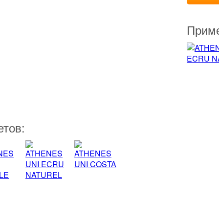
Приме
етов: