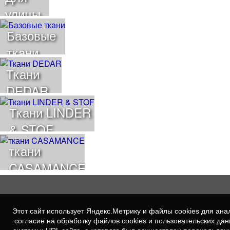
улицы
Базовые
ткани
Ткани
DEDAR
Ткани LINDER
& STOF
ткани
CASAMANCE
Этот сайт использует Яндекс.Метрику и файлы cookies для а
согласие на обработку файлов cookies и пользовательских да