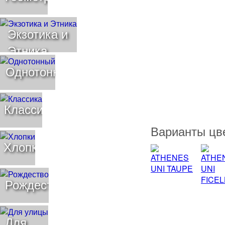
Экзотика и
Этника
Однотонный
Классика
Варианты цв
Хлопки
Рождество
Для