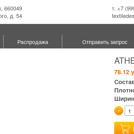
к, 660049
т. +7 (9
го, д. 54
textiled
Распродажа
Отправить запрос
ATH
78.12
у
Состав
Плотно
Ширина
-