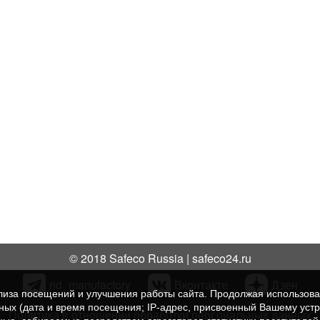
© 2018 Safeco Russia | safeco24.ru
rid_manufactory
Вконтакте
Дзен
нализа посещений и улучшения работы сайта. Продолжая использо
нных (дата и время посещения; IP-адрес, присвоенный Вашему уст
Политика в отношении обработки персональных данных