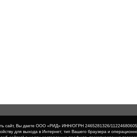
вать сайт, Вы даете ООО «РИД» ИНН/ОГРН 2465281326/1122468060
ройству для выхода в Интернет; тип Вашего браузера и операционн