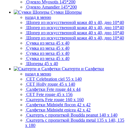
Одеяло Myosotis
145*200
Одеяло Amandier
145*200
Сумки Шоперы
назад в меню
Шопер из искусственной кожи
40 x 40, дно 10*40
Шопер из искусственной кожи
40 x 40, дно 10*40
Шопер из искусственной кожи
40 x 40, дно 10*40
Шопер из искусственной кожи
40 x 40, дно 10*40
Сумка из меха
45 x 40
Сумка из меха
45 x 40
Сумка из меха
45 x 40
Сумка из меха
45 x 40
Шоперы
45 x 40
Скатерти и Салфетки
назад в меню
СЕТ Celebration ciel
55 x 140
СЕТ Holly rouge
45 x 140
Салфетки Fete rouge
44 x 44
СЕТ Fete rouge
45 x 156
Скатерть Fete rouge
160 x 160
Салфетки Midnight flocon
42 x 42
Салфетки Midnight epicea
42 x 42
Скатерть с пропиткой Boudda peanut
140 x 140
Скатерть с пропиткой Boudda metal
135 x 140, 135
х 180