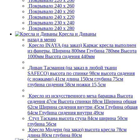
Покрывало
220 x 260
Покрывало
240 x 260
Покрывало
240 x 260
Покрывало
240 x 220
Покрывало
230 x 240
Покрывало
240 x 280
Кресла и Диваны
назад в меню
Кресло INAYA (на заказ)
Каркас кресла выполнен
из фанеры. Ширина 800мм Глубина 780мм Высота
1000мм Высота сидения 440мм
Диван Тасмания (на заказ в любой ткани
SAFECO)
высота по спинке 98см высота сидения
(с ножками) 41см длина 150см глубина 75см
глубина сидения 58см ножки 15,5см
Кресло из искусственного меха барашка
Высота
сидения 47см Высота спинки 88см Ширина общая
62см Ширина сидения внутри 45см Глубина общая
64см Глубина сидения внутри 49см
Стул Таскана
высота стула 84см ширина 50см
глубина 56см
Кресло Модерн (на заказ)
высота кресла 78см
длина 80см глубина 80см