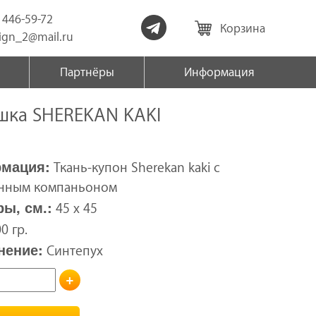
) 446-59-72
Корзина
sign_2@mail.ru
Партнёры
Информация
шка SHEREKAN KAKI
мация:
Ткань-купон Sherekan kaki с
нным компаньоном
ы, см.:
45 x 45
0 гр.
нение:
Синтепух
+