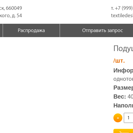
ск, 660049
т. +7 (999
ого, д. 54
textilede
Распродажа
Отправить запрос
Поду
/шт.
Инфор
одното
Размер
Вес:
40
Напол
-