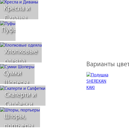
Кресла и
Диваны
Пуфы
Хлопковые
одеяла
Варианты цвет
Сумки
Шоперы
Скатерти и
Салфетки
Шторы,
портьеры