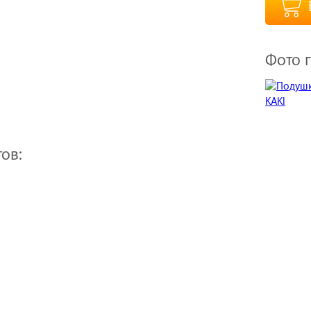
Фото г
ов: