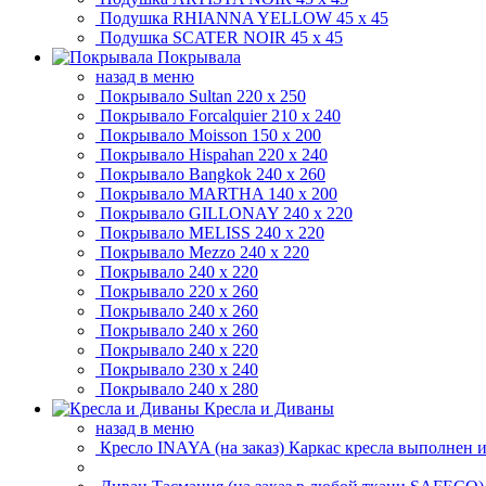
Подушка RHIANNA YELLOW
45 x 45
Подушка SCATER NOIR
45 x 45
Покрывала
назад в меню
Покрывало Sultan
220 x 250
Покрывало Forcalquier
210 x 240
Покрывало Moisson
150 x 200
Покрывало Hispahan
220 x 240
Покрывало Bangkok
240 x 260
Покрывало MARTHA
140 x 200
Покрывало GILLONAY
240 x 220
Покрывало MELISS
240 x 220
Покрывало Mezzo
240 x 220
Покрывало
240 x 220
Покрывало
220 x 260
Покрывало
240 x 260
Покрывало
240 x 260
Покрывало
240 x 220
Покрывало
230 x 240
Покрывало
240 x 280
Кресла и Диваны
назад в меню
Кресло INAYA (на заказ)
Каркас кресла выполнен 