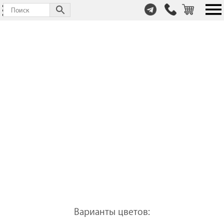
т.
+7
(999)
446-
59-
72
Варианты цветов: