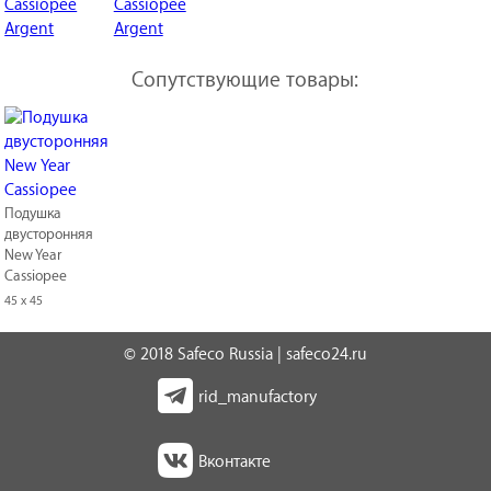
Сопутствующие товары:
Подушка
двусторонняя
New Year
Cassiopee
45 x 45
© 2018 Safeco Russia | safeco24.ru
rid_manufactory
Вконтакте