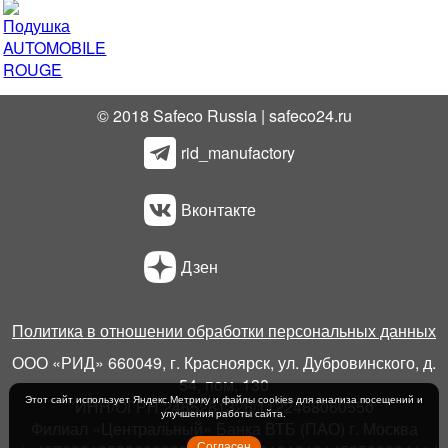
© 2018 Safeco Russia | safeco24.ru
rid_manufactory
Вконтакте
Дзен
Политика в отношении обработки персональных данных
ООО «РИД» 660049, г. Красноярск, ул. Дубровинского, д.
54, пом. 130
Этот сайт использует Яндекс.Метрику и файлы cookies для анализа посещений и
ИНН/ОГРН 2465281326/1122468060550
улучшения работы сайта.
Филиал «Центральный» Банка ВТБ (ПАО) г. Москва
Согласен