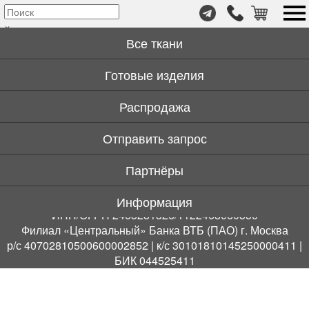
т.
© 2018 Safeco Russia | safeco24.ru
×
+7
rid_manufactory
Все ткани
(999)
446-
Готовые изделия
Вконтакте
59-
72
Распродажа
Дзен
Отправить запрос
Политика в отношении обработки персональных данных
Партнёры
ООО «РИД» 660049, г. Красноярск, ул. Дубровинского, д.
54, пом. 130
Информация
ИНН/ОГРН 2465281326/1122468060550
Филиал «Центральный» Банка ВТБ (ПАО) г. Москва
р/с 40702810500600002852 | к/с 30101810145250000411 |
БИК 044525411